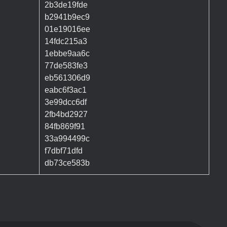
2b3de19fde
b2941b9ec9
01e19016ee
14fdc215a3
1ebbe9aa6c
77de583fe3
eb561306d9
eabc6f3ac1
3e99dcc6df
2fb4bd2927
84fb869f91
33a994499c
f7dbf71dfd
db73ce583b