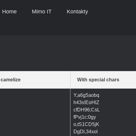
Home
Mimo IT
Kontakty
 camelize
With special chars
Y,a6g5aobq
h43s!EoHlZ
cfDH96;CsL
fPvj1c:0gy
o,tS1CD5jK
DgDl,34xol