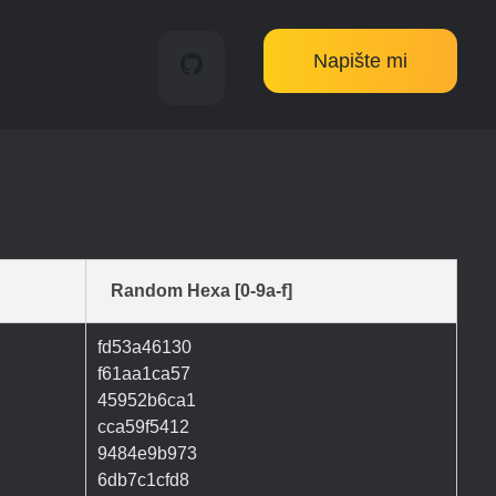
Napište mi
Random Hexa [0-9a-f]
fd53a46130
f61aa1ca57
45952b6ca1
cca59f5412
9484e9b973
6db7c1cfd8