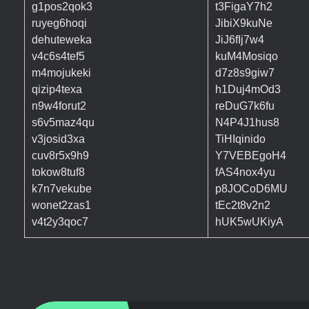
g1pos2qok3
t3FigaY7h2
ruyeg6hoqi
JibiX9kuNe
dehuteweka
JiJ6fIj7w4
v4c6s4tef5
kuM4Mosiqo
m4mojukeki
d7z8s9giw7
qizip4texa
h1Duj4mOd3
n9w4forut2
reDuG7k6fu
s6v5maz4qu
N4P4J1hus8
v3josid3xa
TiHIqinido
cuv8r5x9h9
Y7VEBEgoH4
tokow8tuf8
fAS4nox4yu
k7n7vekube
p8JOCoD6MU
wonet2zas1
tEc2t8v2n2
v4t2y3qoc7
hUK5wUKiyA