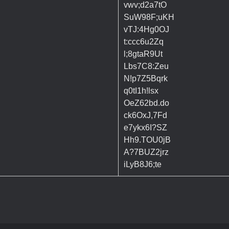
vwv;d2a7tO
SuW98F;uKH
vTJ:4Hg0OJ
t:ccc6u2Zq
l;8gtaR9Ut
Lbs7C8:Zeu
N!p7Z5Bqrk
q0tI1h!lsx
OeZ62bd.do
ck6OxJ,7Fd
e7ykx6I?SZ
Hh9.TOU0jB
A?7BUZ2jrz
iLyB8J6;te