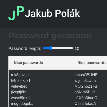
Jakub Polák
Digitální služby a nejen to.
Password generator
Password length:
10
Nice passwords
Nice passwords
ruk8govija
datusOBUNE
h4n3sixax1
wIjem3cUqu
vefevibeqi
MOt2n5Z1Fu
jivepij8hu
g6NIm5PUfu
wusef9mofa
h1X6h3boqO
mogedoqeba
C3sETetadA